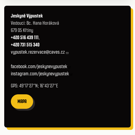
Jeskyně Výpustek
Vedoucí: Bc. Hana Horáková
679 05 Křtiny
+420 516 439 111
,
+420 731 515 340
vypustek.rezervace@caves.cz
facebook.com/jeskynevypustek
instagram.com/jeskynevypustek
GPS: 49°17′27″N; 16°43′27″E
MAPA