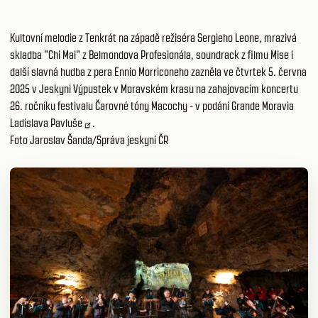
Kultovní melodie z Tenkrát na západě režiséra Sergieho Leone, mrazivá
skladba "Chi Mai" z Belmondova Profesionála, soundrack z filmu Mise i
další slavná hudba z pera Ennio Morriconeho zazněla ve čtvrtek 5. června
2025 v Jeskyni Výpustek v Moravském krasu na zahajovacím koncertu
26. ročníku festivalu Čarovné tóny Macochy - v podání
Grande Moravia
Ladislava Pavluše
.
Foto Jaroslav Šanda/Správa jeskyní ČR