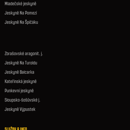
Mladečské jeskyně
Jeskyně Na Pomezí
Jeskyně Na Špičáku
Zbrašovské aragonit. j.
Jeskyně Na Turoldu
Jeskyně Balcarka
Kateřinská jeskyně
Punkevní jeskyně
Sloupsko-šošůvské j.
Jeskyně Výpustek
SLUŽBY A INFO