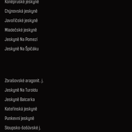
Koněpruské jeskyně
Chýnovská jeskyně
Javoříčské jeskyně
Mladečské jeskyně
Jeskyně Na Pomezí
Jeskyně Na Špičáku
Zbrašovské aragonit. j.
Jeskyně Na Turoldu
Jeskyně Balcarka
Kateřinská jeskyně
Punkevní jeskyně
Sloupsko-šošůvské j.