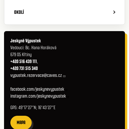
OKOLÍ
Jeskyně Výpustek
Vedoucí: Bc. Hana Horáková
679 05 Křtiny
+420 516 439 111
,
+420 731 515 340
vypustek.rezervace@caves.cz
facebook.com/jeskynevypustek
instagram.com/jeskynevypustek
GPS: 49°17′27″N; 16°43′27″E
MAPA