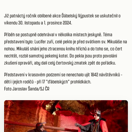
Již patnáctý ročník oblíbené akce Ďábelský Výpustek se uskutečnil o
víkendu 30. listopadu a 1. prosince 2024.
Příběh se postupně odehrával v několika místech jeskyně. Téma
představení bylo: Lucifer zuří, celé peklo je před svátkem sv. Mikuláše na
nohou. Mikuláš shání jeho ztracenou knihu hříchů a do toho se, co čert
nechtěl, rozbil samotný pekelný kotel. Do pekla jsou proto povoláni
zkušení opraváři, aby dali celý čertovský zmatek zpět do pořádku.
Představení v krasovém podzemí se nenechalo ujít 1842 návštěvníků -
dětí i jejich rodičů - při 17 "ďábelských" prohlídkách.
Foto Jaroslav Šanda/SJ ČR